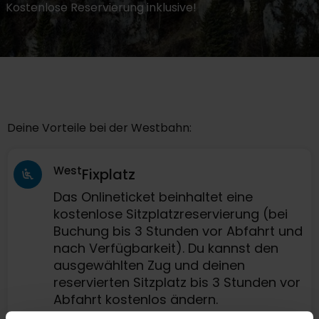
Kostenlose Reservierung inklusive!
Deine Vorteile bei der Westbahn:
West
Fixplatz
Das Onlineticket beinhaltet eine
kostenlose Sitzplatzreservierung (bei
Buchung bis 3 Stunden vor Abfahrt und
nach Verfügbarkeit). Du kannst den
ausgewählten Zug und deinen
reservierten Sitzplatz bis 3 Stunden vor
Abfahrt kostenlos ändern.