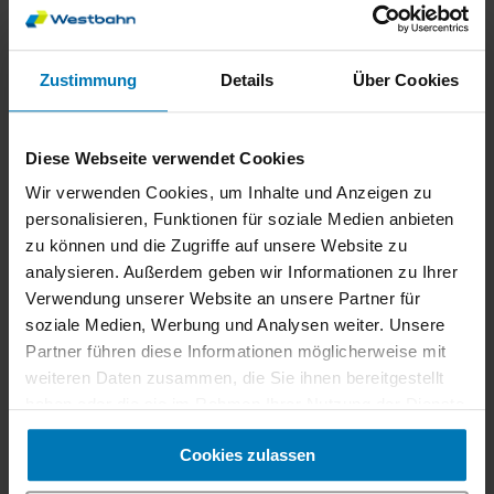
Familienvorteile
Pro Ticket kannst du bis zu vier
Zustimmung
Details
Über Cookies
Familienkinder (unter 15 Jahren) für 3,-
Euro* je Fahrt und Kind in der Standard
Class mitnehmen. Kinder unter 6
Diese Webseite verwendet Cookies
Jahren in Begleitung eines Vollzahlers
Wir verwenden Cookies, um Inhalte und Anzeigen zu
können in der Standard Class
personalisieren, Funktionen für soziale Medien anbieten
kostenlos mitgenommen werden.
zu können und die Zugriffe auf unsere Website zu
analysieren. Außerdem geben wir Informationen zu Ihrer
Verwendung unserer Website an unsere Partner für
Stornierung
soziale Medien, Werbung und Analysen weiter. Unsere
Ein flexibles Ticket kann bis einen Tag
Partner führen diese Informationen möglicherweise mit
vor dem gewählten Reisetag kostenfrei
weiteren Daten zusammen, die Sie ihnen bereitgestellt
storniert werden. Tickets zum
haben oder die sie im Rahmen Ihrer Nutzung der Dienste
West
Superpreis können bis einen Tag
gesammelt haben.
vor dem gewählten Reisetag gegen
Cookies zulassen
eine Gebühr von 25 % des