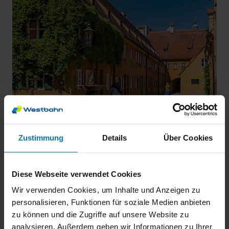
Zustimmung
Details
Über Cookies
Diese Webseite verwendet Cookies
Wir verwenden Cookies, um Inhalte und Anzeigen zu
Die Fuggerei – ein einzigartiges Erlebnis im Herzen
personalisieren, Funktionen für soziale Medien anbieten
Augsburgs
zu können und die Zugriffe auf unsere Website zu
Heute wie vor 500 Jahren bietet die Fuggerei
analysieren. Außerdem geben wir Informationen zu Ihrer