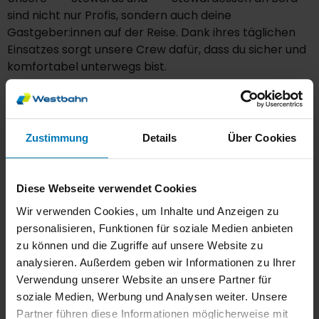
sind nicht nur Profis, sondern auch deine
Gastgeber:innen auf der Reise. Dank ihres täglichen
Einsatzes sorgt unsere Crew dafür, dass du sicher und
komfortabel unterwegs bist.
Wir laden dich ein, nicht nur Fahrgast zu sein, sondern
Teil einer freundlichen und respektvollen
Gemeinschaft.
Zustimmung
Details
Über Cookies
Gemeinsam machen wir jede Fahrt mit der Westbahn
zu einem angenehmen Erlebnis, das dir positiv in
Diese Webseite verwendet Cookies
Erinnerung bleibt.
Wir verwenden Cookies, um Inhalte und Anzeigen zu
personalisieren, Funktionen für soziale Medien anbieten
zu können und die Zugriffe auf unsere Website zu
analysieren. Außerdem geben wir Informationen zu Ihrer
Verwendung unserer Website an unsere Partner für
soziale Medien, Werbung und Analysen weiter. Unsere
Partner führen diese Informationen möglicherweise mit