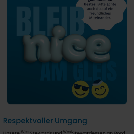
Respektvoller Umgang
West
West
Unsere
Stewards und
Stewardessen an Bord