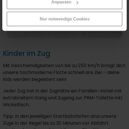
Anpassen
Nur notwendige Cookies
Kinder im Zug
Mit Geschwindigkeiten von bis zu 250 km/h bringt dich
unsere hochmoderne Flotte schnell ans Ziel – deine
Kids werden begeistert sein!
Jeder Zug hat in der Zugmitte ein Familien-Abteil mit
extrabreitem Gang und Zugang zur PRM-Toilette inkl.
Wickeltisch.
Tipp: In den jeweiligen Startbahnhöfen sind unsere
Züge in der Regel bis zu 30 Minuten vor Abfahrt