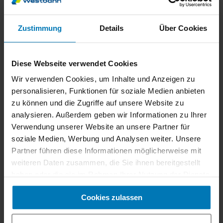
Kinder unter 6 Jahren dürfen in der Westbahn nicht
Zustimmung
Details
Über Cookies
alleine reisen. Bitte um Verständnis, dass wir keinen
Betreuungsdienst anbieten können.
Diese Webseite verwendet Cookies
Wir verwenden Cookies, um Inhalte und Anzeigen zu
personalisieren, Funktionen für soziale Medien anbieten
zu können und die Zugriffe auf unsere Website zu
analysieren. Außerdem geben wir Informationen zu Ihrer
Verwendung unserer Website an unsere Partner für
soziale Medien, Werbung und Analysen weiter. Unsere
Partner führen diese Informationen möglicherweise mit
weiteren Daten zusammen, die Sie ihnen bereitgestellt
haben oder die sie im Rahmen Ihrer Nutzung der Dienste
gesammelt haben.
Cookies zulassen