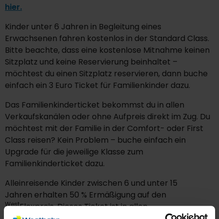
hier.
Kinder unter 6 Jahren in Begleitung eines
Erwachsenen fahren kostenlos in der Standard Class.
Bitte beachte, dass eine kostenlose Mitnahme keinen
Sitzplatz und keine Reservierung beinhaltet –
möchtest du einen Sitzplatz reservieren, dann buche
einfach ein 3 Euro Ticket für Familienkinder dazu.
Das Familienkinderticket bekommst du in allen
Verkaufskanälen oder ohne Aufpreis direkt im Zug. Du
möchtest mit der Familie in der Comfort- oder First
Class reisen? Kein Problem – buche einfach ein
Upgrade für die jeweilige Klasse zum
Familienkinderticket dazu.
Alleinreisende Kinder zwischen 6 und unter 15
Jahren erhalten 50 % Ermäßigung auf den
West
Flexpreis. Dieses Ticket ist in allen
Verkaufskanälen und im Zug erhältlich*.