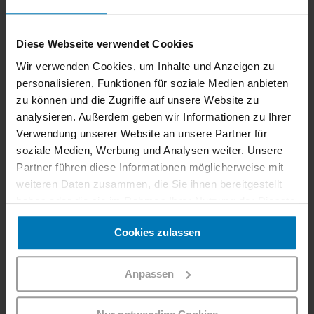
Das Westbahn-Angebot
Diese Webseite verwendet Cookies
Wir verwenden Cookies, um Inhalte und Anzeigen zu
Reisende mit einem gültigen
Interrail- oder Eurail-
personalisieren, Funktionen für soziale Medien anbieten
Global-Pass inklusive Österreich
und
Deutschland
zu können und die Zugriffe auf unsere Website zu
können bequem und einfach in unsere
Standard
analysieren. Außerdem geben wir Informationen zu Ihrer
Class
einsteigen.
Verwendung unserer Website an unsere Partner für
soziale Medien, Werbung und Analysen weiter. Unsere
Bitte beachte:
Partner führen diese Informationen möglicherweise mit
Eine
Sitzplatzreservierung
ist nicht inklusive – du
weiteren Daten zusammen, die Sie ihnen bereitgestellt
kannst sie gegen Aufpreis dazubuchen.
haben oder die sie im Rahmen Ihrer Nutzung der Dienste
Wer einen
gültigen First-Class-Pass von
gesammelt haben.
Cookies zulassen
Interrail oder Eurail
hat, fährt in unseren Zügen
ebenfalls in der Standard Class. Ein Upgrade in
die Comfort Class oder First Class der Westbahn
Anpassen
ist nur kostenpflichtig möglich.