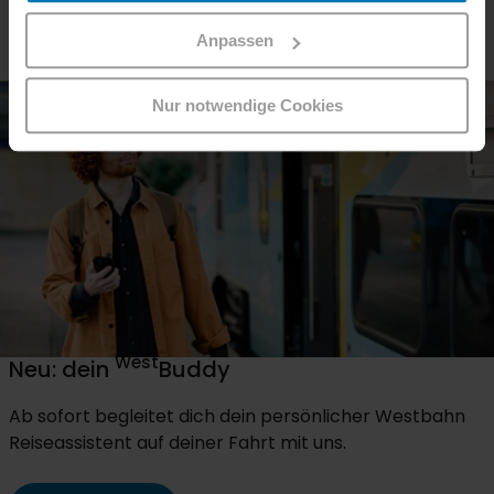
Mehr Info
Anpassen
Nur notwendige Cookies
West
Neu: dein
Buddy
Ab sofort begleitet dich dein persönlicher Westbahn
Reiseassistent auf deiner Fahrt mit uns.