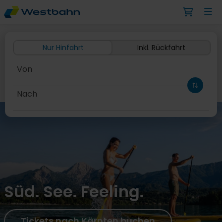
Mit der WESTbahn von Wien ü
Nur Hinfahrt
Inkl. Rückfahrt
Von
Nach
Hinfahrt
Süd. See. Feeling.
Tickets nach Kärnten buchen