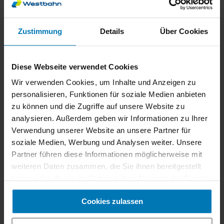
zu bieten – urban und grün zugleich.
Nur ein paar Minuten vom Bahnhof liegt
Zustimmung
Details
Über Cookies
der
Marktplatz
mit buntem Wochenmarkt – frisches
Obst, Käse, Spezialitäten aus der Region. Gleich
daneben: der
Stadtgarten
und das
Diese Webseite verwendet Cookies
interaktive
Naturkundemuseum inatura
– spannend
Wir verwenden Cookies, um Inhalte und Anzeigen zu
für Groß und Klein.
personalisieren, Funktionen für soziale Medien anbieten
zu können und die Zugriffe auf unsere Website zu
Mit der
Karren-Seilbahn
geht’s rauf auf den Hausberg
analysieren. Außerdem geben wir Informationen zu Ihrer
– oben wartet eine
Aussichtsplattform mit Wow-
Verwendung unserer Website an unsere Partner für
Blick
über Stadt, Berge und Tal.
soziale Medien, Werbung und Analysen weiter. Unsere
Wanderlust? Dann ab in die
Rappenloch- und
Partner führen diese Informationen möglicherweise mit
Alplochschlucht
– spektakuläre Stege, Wasserfälle
weiteren Daten zusammen, die Sie ihnen bereitgestellt
und kühle Waldluft. Vom Bahnhof kommst du ganz
haben oder die sie im Rahmen Ihrer Nutzung der Dienste
einfach mit dem Stadtbus hin.
gesammelt haben.
Cookies zulassen